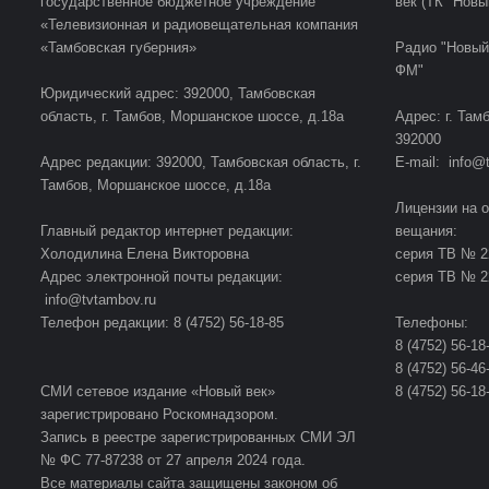
государственное бюджетное учреждение
век (ТК "Новы
«Телевизионная и радиовещательная компания
«Тамбовская губерния»
Радио "Новый
ФМ"
Юридический адрес: 392000, Тамбовская
область, г. Тамбов, Моршанское шоссе, д.18а
Адрес: г. Там
392000
Адрес редакции: 392000, Тамбовская область, г.
E-mail: info@
Тамбов, Моршанское шоссе, д.18а
Лицензии на 
Главный редактор интернет редакции:
вещания:
Холодилина Елена Викторовна
серия ТВ № 22
Адрес электронной почты редакции:
серия ТВ № 22
info@tvtambov.ru
Телефон редакции: 8 (4752) 56-18-85
Телефоны:
8 (4752) 56-1
8 (4752) 56-4
СМИ сетевое издание «Новый век»
8 (4752) 56-1
зарегистрировано Роскомнадзором.
Запись в реестре зарегистрированных СМИ ЭЛ
№ ФС 77-87238 от 27 апреля 2024 года.
Все материалы сайта защищены законом об