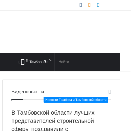
Sideba
Rando
Log
Article
In
℃
26
Найти
Тамбов
Видеоновости
Новости Тамбова и Тамбовской области
В Тамбовской области лучших
представителей строительной
сферы поздравили с