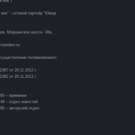
й век")
 век" - сетевой партнёр "Юмор
бов, Моршанское шоссе, 18а,
tvtambov.ru
осуществление телевизионного
387 от 28.11.2012 г.
382 от 28.11.2012 г.
8-85 – приемная
6-48 – отдел новостей
8-85 – авторский отдел