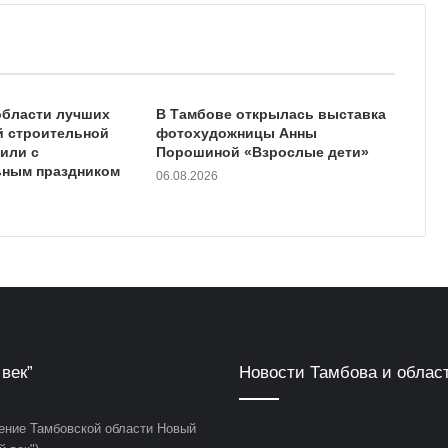
области лучших
В Тамбове открылась выставка
й строительной
фотохудожницы Анны
или с
Порошиной «Взрослые дети»
ным праздником
06.08.2026
век”
Новости Тамбова и облас
ние Тамбовской области Новый