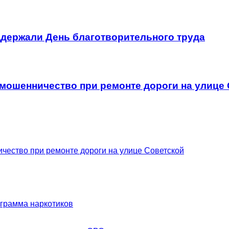
держали День благотворительного труда
мошенничество при ремонте дороги на улице
чество при ремонте дороги на улице Советской
ограмма наркотиков