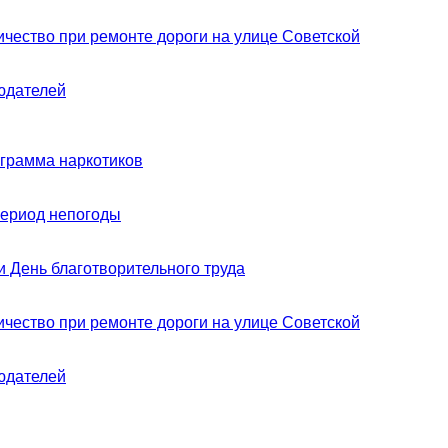
чество при ремонте дороги на улице Советской
юдателей
ограмма наркотиков
период непогоды
 День благотворительного труда
чество при ремонте дороги на улице Советской
юдателей